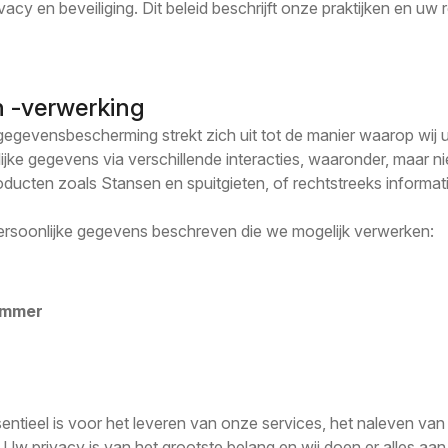
cy en beveiliging. Dit beleid beschrijft onze praktijken en uw 
 -verwerking
gegevensbescherming strekt zich uit tot de manier waarop wij
jke gegevens via verschillende interacties, waaronder, maar ni
ducten zoals Stansen en spuitgieten, of rechtstreeks informati
persoonlijke gegevens beschreven die we mogelijk verwerken:
ummer
entieel is voor het leveren van onze services, het naleven van 
 Uw privacy is van het grootste belang en wij doen er alles a