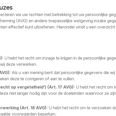
euzes
pecteren we uw rechten met betrekking tot uw persoonlijke g
rming (AVG) en andere toepasselijke wetgeving inzake gegev
ten effectief kunt uitoefenen. Hieronder vindt u een overzich
):
U hebt het recht om inzage te krijgen in de persoonlijke ge
 wij deze verwerken.
 AVG):
Als u van mening bent dat persoonlijke gegevens die wij
oeken deze te corrigeren of aan te vullen.
cht op vergetelheid’) (Art. 17 AVG):
U hebt het recht om 
eze niet langer nodig zijn voor de doeleinden waarvoor ze zij
rwerking (Art. 18 AVG):
U hebt het recht om te verzoeken da
paalde voorwaarden beperken.