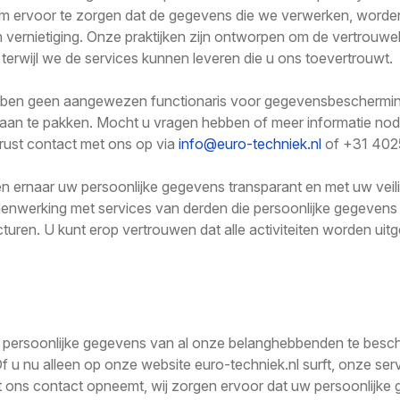
en om ervoor te zorgen dat de gegevens die we verwerken, wo
vernietiging. Onze praktijken zijn ontworpen om de vertrouwelij
terwijl we de services kunnen leveren die u ons toevertrouwt.
bben geen aangewezen functionaris voor gegevensbescherming 
aan te pakken. Mocht u vragen hebben of meer informatie nodi
ust contact met ons op via
info@euro-techniek.nl
of +31 402
even ernaar uw persoonlijke gegevens transparant en met uw vei
menwerking met services van derden die persoonlijke gegeven
turen. U kunt erop vertrouwen dat alle activiteiten worden ui
g
e persoonlijke gegevens van al onze belanghebbenden te bes
Of u nu alleen op onze website euro-techniek.nl surft, onze serv
et ons contact opneemt, wij zorgen ervoor dat uw persoonlijk