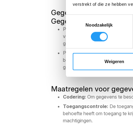
verstrekt of die ze hebben v
Gegevensopslag en -beve
Toestemmingsselectie
Gegevensopslag
Noodzakelijk
Persoonlijke gegevens worden op
vereisen, zorgen wij ervoor dat 
gegevensbescherming worden geha
Partners voor data hosting: Wij
beveiligingsmaatregelen. Deze p
Weigeren
gegevensbescherming.
Maatregelen voor gege
Codering:
Om gegevens te besch
Toegangscontrole:
De toegang 
behoefte heeft om toegang te kr
machtigingen.