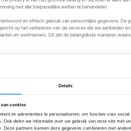
mming met alle toepasselijke wetten te behandelen.
erantwoord en ethisch gebruik van persoonlijke gegevens. De 
 gericht op het verbeteren van de services die we aanbieden e
lanten en werknemers. Dit zijn de belangrijkste manieren waar
ichtingen
Details
 gebruikers
 van cookies
rwerken uw persoonlijke gegevens transparant en in overeenst
oen er alles aan om ervoor te zorgen dat uw gegevens uitsluit
ent en advertenties te personaliseren, om functies voor social
eren die u hebt geautoriseerd.
. Ook delen we informatie over uw gebruik van onze site met on
e. Deze partners kunnen deze gegevens combineren met andere i