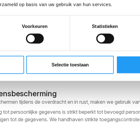
erzameld op basis van uw gebruik van hun services.
iliging
Voorkeuren
Statistieken
geslagen op beveiligde servers in NL. Voor services die inte
dergelijke overdrachten voldoen aan alle toepasselijke wetten 
ndhaafd die gelijkwaardig zijn aan die op onze primaire loca
 werken samen met gerenommeerde aanbieders van data hostin
artners worden geselecteerd op basis van hun naleving van s
Selectie toestaan
vensbescherming
ermen tijdens de overdracht en in rust, maken we gebruik va
tot persoonlijke gegevens is strikt beperkt tot bevoegd persone
ijgen tot de gegevens. We handhaven strikte toegangscontroles