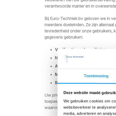
verantwoorde manier en in overeenste
Bij Euro-Techniek bv geloven we in v
meerdere doeleinden. Ze zijn allemaal
tevredenheid onder onze gebruikers, k
gegevens gebruiken:
Verificatie en beveiliging
Naleving van wettelijke verpl
Analyse en prestatietracking
Marketing en reclame
Toestemming
Betrokkenheid en behoud van
Deze website maakt gebruik
Uw privacy is onze prioriteit. Wij ve
toepasselijke privacywetgeving. Wij d
We gebruiken cookies om cont
waarvoor ze zijn verzameld en op mani
websiteverkeer te analyseren
media, adverteren en analys