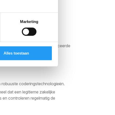
Marketing
rnationale gegevensoverdracht
en dat er standaarden voor
tie.
g die zich inzetten voor geavanceerde
trenge normen voor
Alles toestaan
n robuuste coderingstechnologieën.
el dat een legitieme zakelijke
 en controleren regelmatig de