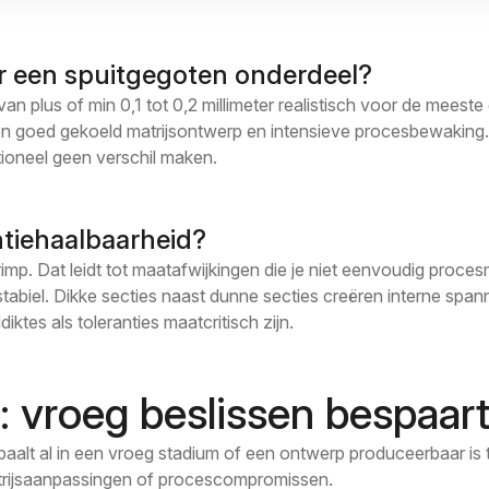
oor een spuitgegoten onderdeel?
an plus of min 0,1 tot 0,2 millimeter realistisch voor de meest
een goed gekoeld matrijsontwerp en intensieve procesbewaking. 
ioneel geen verschil maken.
ntiehaalbaarheid?
imp. Dat leidt tot maatafwijkingen die je niet eenvoudig pro
st stabiel. Dikke secties naast dunne secties creëren interne sp
tes als toleranties maatcritisch zijn.
: vroeg beslissen bespaart
paalt al in een vroeg stadium of een ontwerp produceerbaar is
 matrijsaanpassingen of procescompromissen.