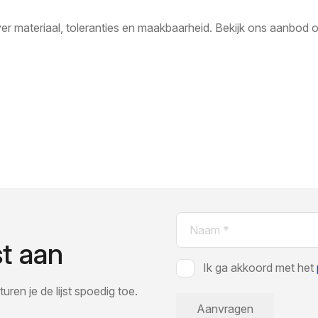
r materiaal, toleranties en maakbaarheid. Bekijk ons aanbod 
Naam
(Vereist)
st aan
Instemming
Ik ga akkoord met het
(Vereist)
uren je de lijst spoedig toe.