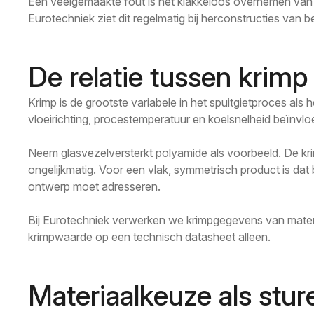
Een veelgemaakte fout is het klakkeloos overnemen van to
Eurotechniek ziet dit regelmatig bij herconstructies van 
De relatie tussen krim
Krimp is de grootste variabele in het spuitgietproces als
vloeirichting, procestemperatuur en koelsnelheid beïnvloe
Neem glasvezelversterkt polyamide als voorbeeld. De krimp
ongelijkmatig. Voor een vlak, symmetrisch product is dat
ontwerp moet adresseren.
Bij Eurotechniek verwerken we krimpgegevens van materi
krimpwaarde op een technisch datasheet alleen.
Materiaalkeuze als stur