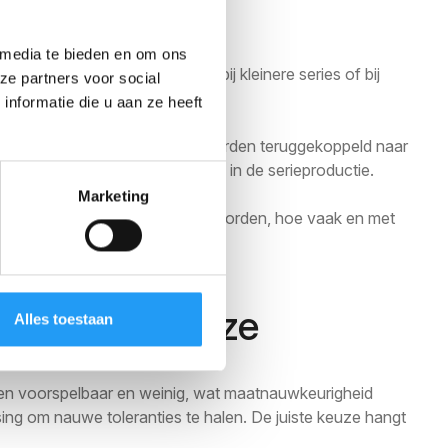
onderdeel
 media te bieden en om ons
elmatig overgeslagen, zeker bij kleinere series of bij
ze partners voor social
nformatie die u aan ze heeft
 met de tekening. Afwijkingen worden teruggekoppeld naar
le voor maatcritische kenmerken in de serieproductie.
Marketing
 beschrijft welke maten gemeten worden, hoe vaak en met
 materiaalkeuze
Alles toestaan
pen voorspelbaar en weinig, wat maatnauwkeurigheid
ing om nauwe toleranties te halen. De juiste keuze hangt