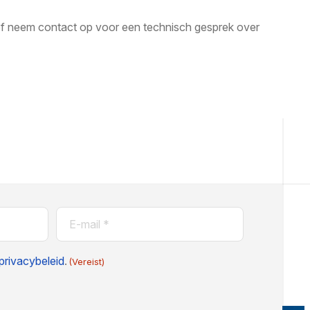
of neem contact op voor een technisch gesprek over
E-
mail
(Vereist)
privacybeleid
.
(Vereist)