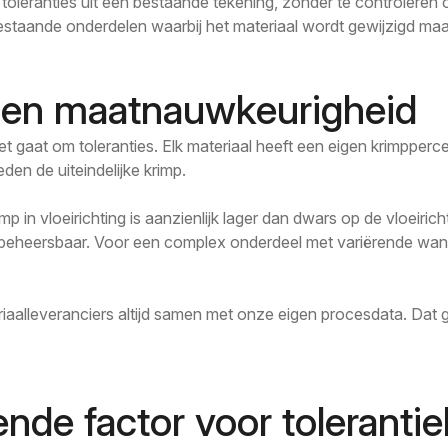
leranties uit een bestaande tekening, zonder te controleren o
bestaande onderdelen waarbij het materiaal wordt gewijzigd maa
p en maatnauwkeurigheid
 het gaat om toleranties. Elk materiaal heeft een eigen krimpper
den de uiteindelijke krimp.
 in vloeirichting is aanzienlijk lager dan dwars op de vloeirich
 beheersbaar. Voor een complex onderdeel met variërende wandd
aalleveranciers altijd samen met onze eigen procesdata. Dat 
ende factor voor toleranti