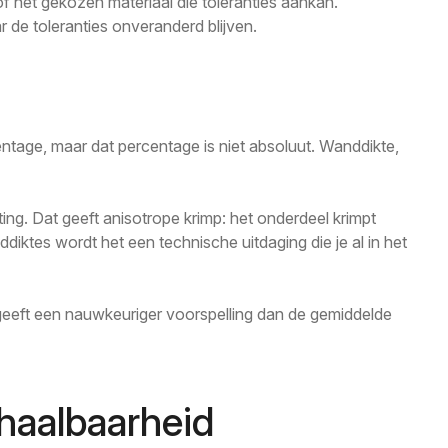
f het gekozen materiaal die toleranties aankan.
r de toleranties onveranderd blijven.
centage, maar dat percentage is niet absoluut. Wanddikte,
ting. Dat geeft anisotrope krimp: het onderdeel krimpt
iktes wordt het een technische uitdaging die je al in het
geeft een nauwkeuriger voorspelling dan de gemiddelde
ehaalbaarheid