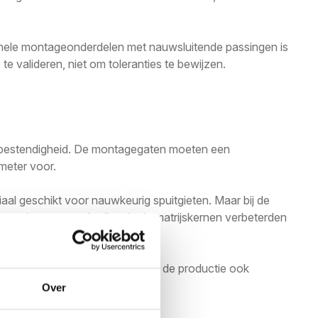
tionele montageonderdelen met nauwsluitende passingen is
e valideren, niet om toleranties te bewijzen.
tiebestendigheid. De montagegaten moeten een
imeter voor.
aal geschikt voor nauwkeurig spuitgieten. Maar bij de
ren inserts te gebruiken in de matrijskernen verbeterden
ier klopt en een onderdeel dat in de productie ook
Over