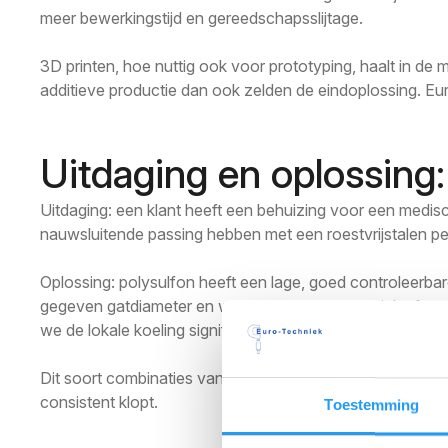
meer bewerkingstijd en gereedschapsslijtage.
3D printen, hoe nuttig ook voor prototyping, haalt in d
additieve productie dan ook zelden de eindoplossing. Eur
Uitdaging en oplossing: 
Uitdaging: een klant heeft een behuizing voor een medis
nauwsluitende passing hebben met een roestvrijstalen pen. 
Oplossing: polysulfon heeft een lage, goed controleerbar
gegeven gatdiameter en wanddiktes was de kritieke factor
we de lokale koeling significant. De eerste serieproductie
Dit soort combinaties van materiaalinzicht en matrijstech
consistent klopt.
Toestemming