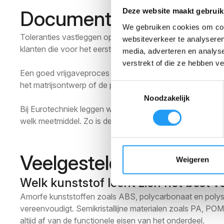
Documentatie en vrijga
Deze website maakt gebruik
We gebruiken cookies om cont
Toleranties vastleggen op een tekening is stap één. Ze oo
websiteverkeer te analyseren
klanten die voor het eerst met een bepaald materiaal wer
media, adverteren en analys
verstrekt of die ze hebben v
Een goed vrijgaveproces begint met een eerste artikelin
het matrijsontwerp of de procesinstelling, niet geaccepte
Toestemmingsselectie
Noodzakelijk
Bij Eurotechniek leggen we tolerantiebeheersing vast in 
welk meetmiddel. Zo is de kwaliteit van het onderdeel trac
Veelgestelde vragen ove
Weigeren
Welk kunststof leent zich het best v
Amorfe kunststoffen zoals ABS, polycarbonaat en polysu
vereenvoudigt. Semikristallijne materialen zoals PA, PO
altijd af van de functionele eisen van het onderdeel.