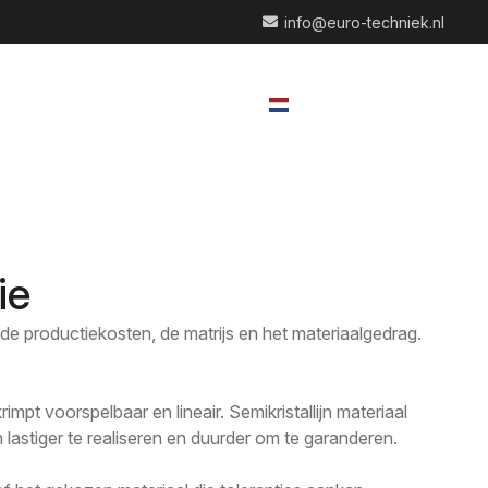
info@euro-techniek.nl
NL
Contact
ie
or de productiekosten, de matrijs en het materiaalgedrag.
mpt voorspelbaar en lineair. Semikristallijn materiaal
 lastiger te realiseren en duurder om te garanderen.