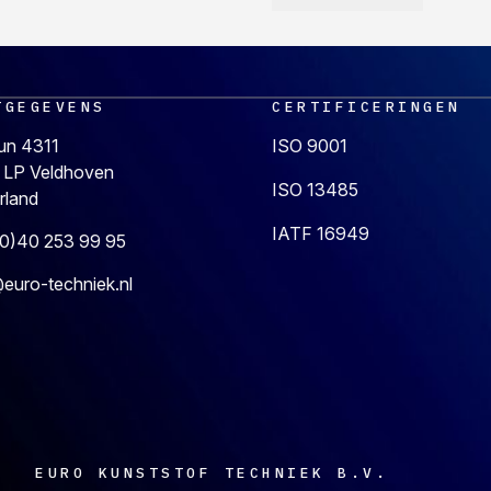
TGEGEVENS
CERTIFICERINGEN
un 4311
ISO 9001
 LP Veldhoven
ISO 13485
rland
IATF 16949
(0)40 253 99 95
euro-techniek.nl
EURO KUNSTSTOF TECHNIEK B.V.