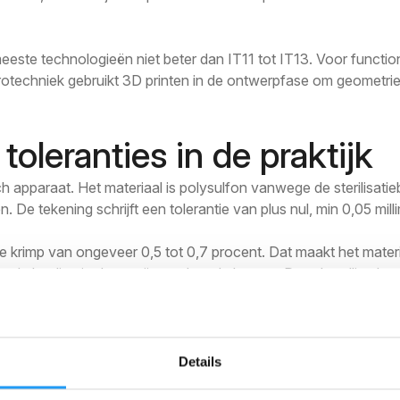
e meeste technologieën niet beter dan IT11 tot IT13. Voor func
otechniek gebruikt 3D printen in de ontwerpfase om geometrie t
toleranties in de praktijk
ch apparaat. Het materiaal is polysulfon vanwege de sterilisa
De tekening schrijft een tolerantie van plus nul, min 0,05 mill
e krimp van ongeveer 0,5 tot 0,7 procent. Dat maakt het materi
 de koeling in de matrijs rondom de kernen. Door berylliumkope
 haalde de tolerantie consistent.
niek is wat het verschil maakt tussen een onderdeel dat op pap
Details