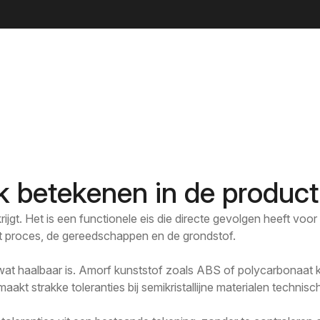
Over ons
Expertises
Cases
Duurzaamheid
Werken bij
jk betekenen in de product
j krijgt. Het is een functionele eis die directe gevolgen heeft vo
het proces, de gereedschappen en de grondstof.
wat haalbaar is. Amorf kunststof zoals ABS of polycarbonaat kri
t strakke toleranties bij semikristallijne materialen technisch