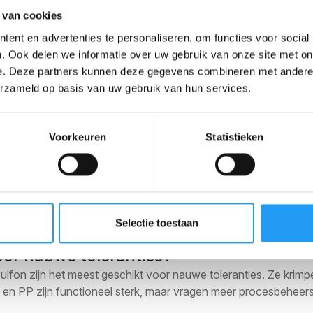
veproces als onderschat 
 van cookies
ent en advertenties te personaliseren, om functies voor social
k in het productieproces borgen is stap twee. Die stap wordt reg
. Ook delen we informatie over uw gebruik van onze site met on
ken.
e. Deze partners kunnen deze gegevens combineren met andere i
erzameld op basis van uw gebruik van hun services.
spectie waarbij alle maatvoering wordt gemeten en vergeleken
erd als “dicht genoeg”. Daarna volgt statistische procescontro
Voorkeuren
Statistieken
een controleplan dat bij elk project wordt opgesteld. Dat plan
eerbaar, ook als de matrijs na twee jaar revisie ondergaat.
r minimale toleranties en
Selectie toestaan
oor nauwe toleranties?
lfon zijn het meest geschikt voor nauwe toleranties. Ze krim
M en PP zijn functioneel sterk, maar vragen meer procesbeheers