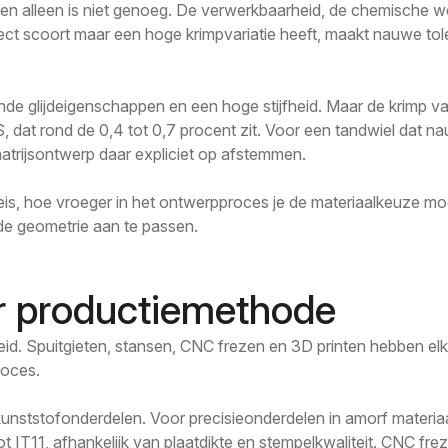
n alleen is niet genoeg. De verwerkbaarheid, de chemische w
ect scoort maar een hoge krimpvariatie heeft, maakt nauwe tole
de glijdeigenschappen en een hoge stijfheid. Maar de krimp van
dat rond de 0,4 tot 0,7 procent zit. Voor een tandwiel dat 
atrijsontwerp daar expliciet op afstemmen.
e eis, hoe vroeger in het ontwerpproces je de materiaalkeuze mo
de geometrie aan te passen.
er productiemethode
d. Spuitgieten, stansen, CNC frezen en 3D printen hebben elk h
roces.
te kunststofonderdelen. Voor precisieonderdelen in amorf mate
t IT11, afhankelijk van plaatdikte en stempelkwaliteit. CNC frez