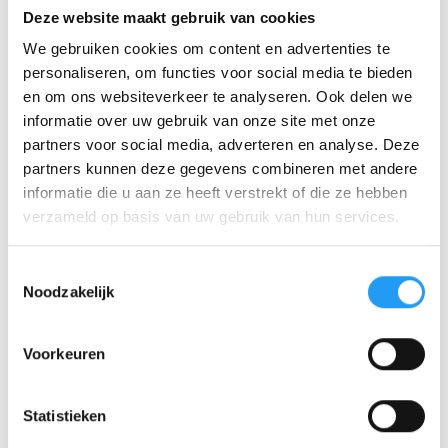
Deze website maakt gebruik van cookies
de omgeving waarin ze worden samengesteld. In dat
soort gevallen is cleanroom assemblage een logische
We gebruiken cookies om content en advertenties te
keuze. Binnen een gecontroleerde ruimte kunnen
personaliseren, om functies voor social media te bieden
producten onder strikte voorwaarden worden
en om ons websiteverkeer te analyseren. Ook delen we
geassembleerd, waardoor de kans op vervuiling of
informatie over uw gebruik van onze site met onze
ongewenste deeltjes sterk afneemt.
partners voor social media, adverteren en analyse. Deze
partners kunnen deze gegevens combineren met andere
Cleanroom assemblage is met name relevant voor
informatie die u aan ze heeft verstrekt of die ze hebben
toepassingen in onder meer de medische sector,
verzameld op basis van uw gebruik van hun services.
elektronica en andere industrieën waar hoge eisen
worden gesteld aan reinheid en procesbeheersing. In
Toestemmingsselectie
zulke trajecten is niet alleen het eindproduct belangrijk,
Noodzakelijk
maar ook de manier waarop onderdelen worden
verwerkt, gecontroleerd en verpakt.
Voorkeuren
Elektronica assemblage in
cleanroomomgevingen
Statistieken