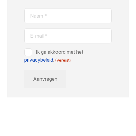
Naam
(Vereist)
E-
mail
(Vereist)
Instemming
Ik ga akkoord met het
privacybeleid
(Vereist)
.
(Vereist)