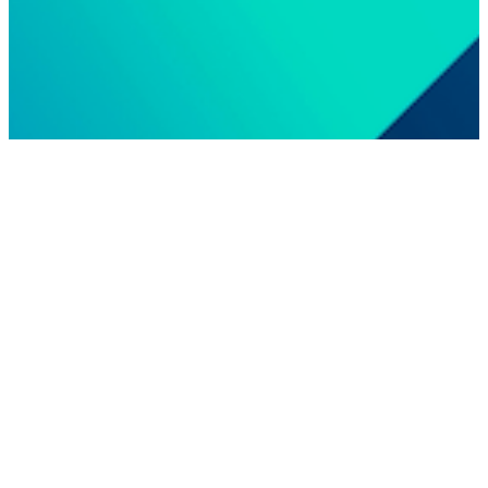
EURO-TECHNIEK
Euro-Techniek produziert und liefert hochwertige
Komponenten und Baugruppen aus Kunststoff und
Metall. Mit eigenem Werkzeugbau, Engineering,
Spritzguss, Stanzen und (Reinraum-)Montagesind
wir ein starker Partner für in kritischen Branchen.
Schauen Sie sich unsere Fachgebiete an