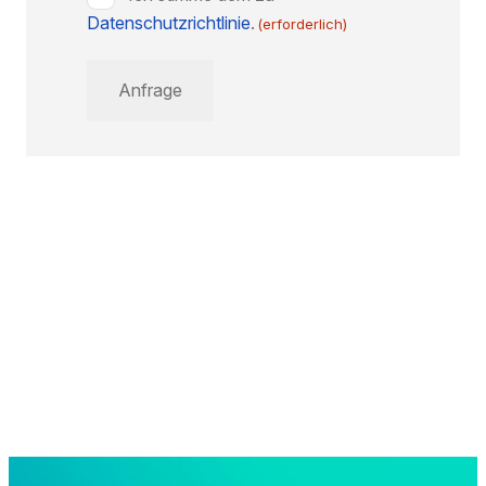
Datenschutzrichtlinie
(erforderlich)
.
(erforderlich)