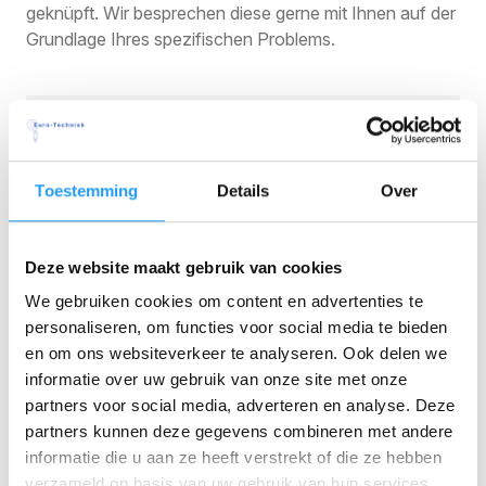
geknüpft. Wir besprechen diese gerne mit Ihnen auf der
Grundlage Ihres spezifischen Problems.
Euro-Techniek
Eigener Werkzeugbau
Toestemming
Details
Over
Spritzgießen, Stanzen und Montage
Vom Prototyp zur Großserie
Deze website maakt gebruik van cookies
We gebruiken cookies om content en advertenties te
Kontakt aufnehmen
personaliseren, om functies voor social media te bieden
en om ons websiteverkeer te analyseren. Ook delen we
informatie over uw gebruik van onze site met onze
partners voor social media, adverteren en analyse. Deze
partners kunnen deze gegevens combineren met andere
informatie die u aan ze heeft verstrekt of die ze hebben
verzameld op basis van uw gebruik van hun services.