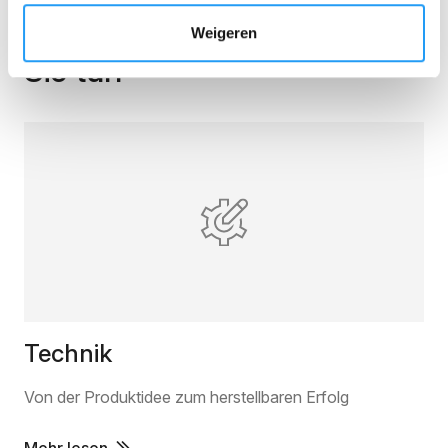
Wir können dies auch für
Weigeren
Sie tun
Technik
Von der Produktidee zum herstellbaren Erfolg