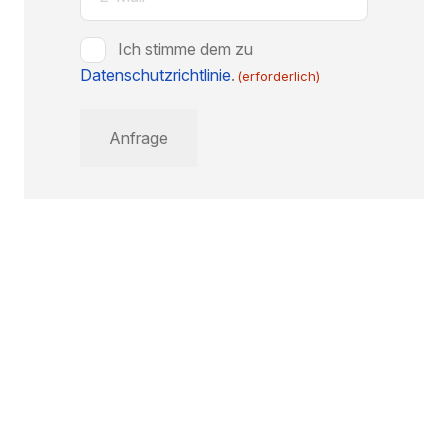
Mail
(erforderlich)
Zustimmung
Ich stimme dem zu
Datenschutzrichtlinie
(erforderlich)
.
(erforderlich)