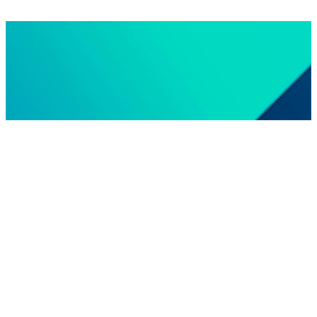
EURO-TECHNIEK
Euro-Techniek produziert und liefert hochwertige
Komponenten und Baugruppen aus Kunststoff und
Metall. Mit eigenem Werkzeugbau, Engineering,
Spritzguss, Stanzen und (Reinraum-)Montagesind
wir ein starker Partner für in kritischen Branchen.