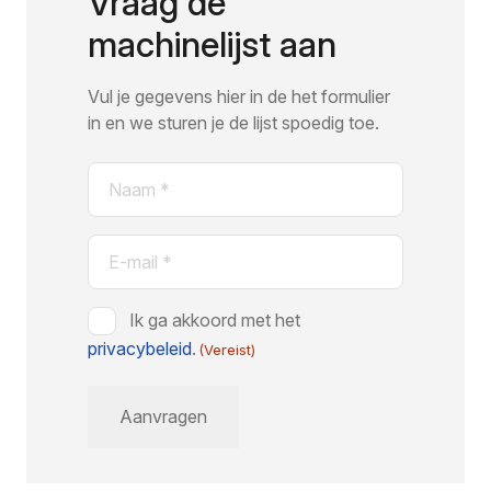
Vraag de
machinelijst aan
Vul je gegevens hier in de het formulier
in en we sturen je de lijst spoedig toe.
Naam
(Vereist)
E-
mail
(Vereist)
Instemming
Ik ga akkoord met het
privacybeleid
(Vereist)
.
(Vereist)