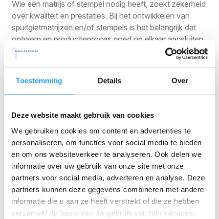
Wie een matrijs of stempel nodig heeft, zoekt zekerheid
over kwaliteit en prestaties. Bij het ontwikkelen van
spuitgietmatrijzen en/of stempels is het belangrijk dat
ontwerp en productieproces goed op elkaar aansluiten.
De juiste keuzes in een vroege fase hebben directe
invloed op standtijd, productkwaliteit en efficiëntie
tijdens serieproductie.
Toestemming
Details
Over
Het traject om een matrijs te maken kan sterk
verschillen per toepassing. Sommige producten vragen
Deze website maakt gebruik van cookies
om een relatief eenvoudige oplossing, terwijl andere
juist hoge eisen stellen aan complexiteit,
We gebruiken cookies om content en advertenties te
nauwkeurigheid en duurzaamheid. In beide gevallen is
personaliseren, om functies voor social media te bieden
het van belang dat een gereedschapmaker (of
en om ons websiteverkeer te analyseren. Ook delen we
matrijzenmaker) niet alleen het gereedschap ontwikkelt,
informatie over uw gebruik van onze site met onze
maar ook meedenkt over de toepassing in de praktijk.
partners voor social media, adverteren en analyse. Deze
partners kunnen deze gegevens combineren met andere
Voor organisaties die een matrijs of stempel laten
informatie die u aan ze heeft verstrekt of die ze hebben
maken, biedt die aanpak meer grip op kosten,
verzameld op basis van uw gebruik van hun services.
doorlooptijd en continuïteit.