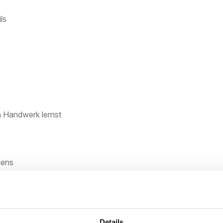
ls
in Handwerk lernst
mens
Details