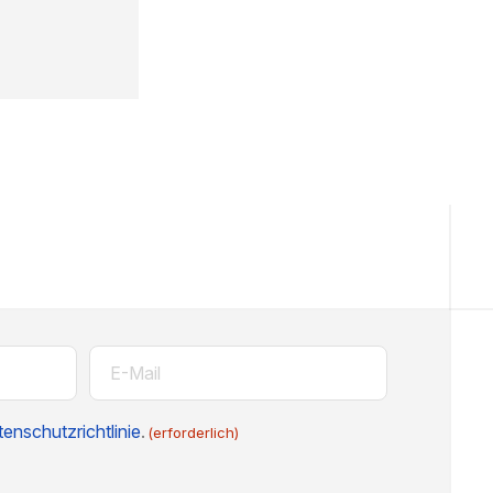
E-
Mail
(erforderlich)
enschutzrichtlinie
.
(erforderlich)