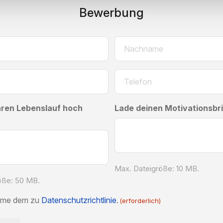
Bewerbung
Zuletzt
Telefon
(erforderlich)
hren Lebenslauf hoch
Lade deinen Motivationsbr
Max. Dateigröße: 10 MB.
öße: 50 MB.
g
imme dem zu
Datenschutzrichtlinie
.
(erforderlich)