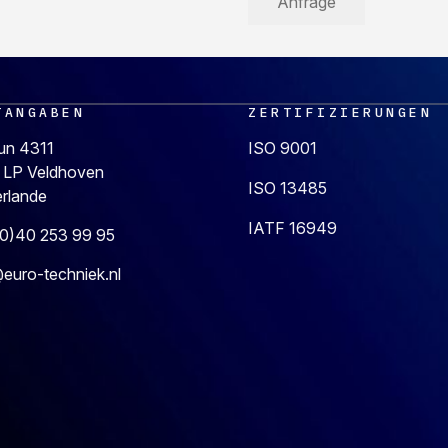
TANGABEN
ZERTIFIZIERUNGEN
un 4311
ISO 9001
 LP Veldhoven
ISO 13485
erlande
IATF 16949
(0)40 253 99 95
euro-techniek.nl