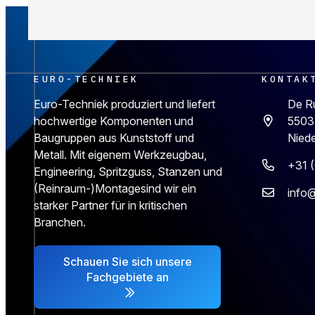
EURO-TECHNIEK
KONTAK
Euro-Techniek produziert und liefert
De R
hochwertige Komponenten und
5503
Baugruppen aus Kunststoff und
Nied
Metall. Mit eigenem Werkzeugbau,
+31 
Engineering, Spritzguss, Stanzen und
(Reinraum-)Montagesind wir ein
info@
starker Partner für in kritischen
Branchen.
Schauen Sie sich unsere
Fachgebiete an