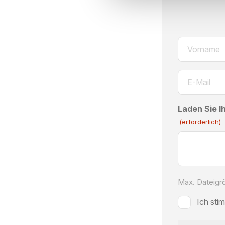
Name
(erforderlich)
Erste
E-
Mail
Adresse
Laden Sie I
(erforderlich)
(erforderlich)
Max. Dateigr
Zustimmun
Ich st
(erforderlich)