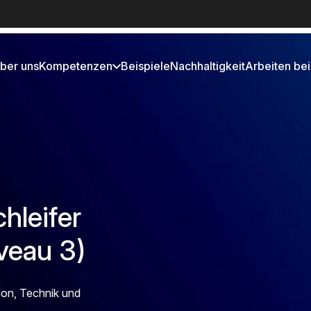
ber uns
Kompetenzen
Beispiele
Nachhaltigkeit
Arbeiten bei
hleifer
veau 3)
ion, Technik und