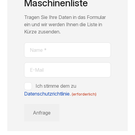
Maschinenliste
Tragen Sie Ihre Daten in das Formular
ein und wir werden Ihnen die Liste in
Kürze zusenden.
Name
(erforderlich)
E-
Mail
(erforderlich)
Zustimmung
Ich stimme dem zu
Datenschutzrichtlinie
(erforderlich)
.
(erforderlich)