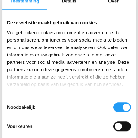
Toestemming
Details
Over
gegen den Ertrag auf. Dann ist 3D-Drucken oder
Fräsen praktisch immer billiger und schneller.
Deze website maakt gebruik van cookies
Auch bei Teilen mit extrem dicken Wänden oder
We gebruiken cookies om content en advertenties te
komplett massiven Abschnitten stößt Spritzgießen an
personaliseren, om functies voor social media te bieden
Grenzen. Die Abkühlzeit wird dann stark erhöht und
en om ons websiteverkeer te analyseren. Ook delen we
Schrumpfprobleme werden schwieriger zu kontrollieren.
informatie over uw gebruik van onze site met onze
Für solche Anwendungen kann Gießen in Polyurethan
partners voor social media, adverteren en analyse. Deze
oder eine kombinierte Metall-Kunststoff-Konstruktion
partners kunnen deze gegevens combineren met andere
besser funktionieren.
informatie die u aan ze heeft verstrekt of die ze hebben
Ferner erfordert Spritzgießen Vorlaufzeit. Die
verzameld op basis van uw gebruik van hun services.
Werkzeuglaufzeit beträgt je nach Komplexität vier bis
zwölf Wochen. Wenn Sie morgen Teile benötigen, ist
Toestemmingsselectie
Spritzgießen nicht die Lösung. Eurotechniek hilft bei der
Noodzakelijk
Bestimmung der richtigen Produktionsmethode, auch
wenn es sich nicht um Spritzgießen handelt.
Voorkeuren