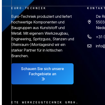
EURO-TECHNIEK
KONTAK
Euro-Techniek produziert und liefert
De R
hochwertige Komponenten und
5503
Baugruppen aus Kunststoff und
Nied
Metall. Mit eigenem Werkzeugbau,
+31 
Engineering, Spritzguss, Stanzen und
(Reinraum-)Montagesind wir ein
info@
starker Partner für in kritischen
Branchen.
Schauen Sie sich unsere
Fachgebiete an
ETE WERKZEUGTECHNIK GMBH.