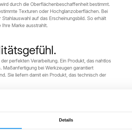
s wird durch die Oberflächenbeschaffenheit bestimmt.
bestimmte Texturen oder Hochglanzoberflächen. Bei
r Stahlauswahl auf das Erscheinungsbild. So erhält
 Ihre Marke ausstrahlt.
itätsgefühl.
nd der perfekten Verarbeitung. Ein Produkt, das nahtlos
aus. Maßanfertigung bei Werkzeugen garantiert
. Sie liefern damit ein Produkt, das technisch der
ften integrieren
wurf auch funktionale Eigenschaften hinzufügen.
Details
tion intelligenter Lösungen. Denken Sie dabei an