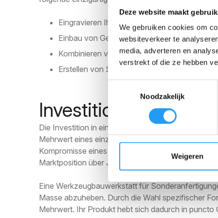
Deze website maakt gebruik
Eingravieren Ihres Firmenlogos oder Ihrer Ty
We gebruiken cookies om cont
Einbau von Gewinden oder Einsätzen währen
websiteverkeer te analyseren
media, adverteren en analys
Kombinieren von Materialien oder Farben mitt
verstrekt of die ze hebben v
Erstellen von Sollbruchstellen oder Steckver
Toestemmingsselectie
Noodzakelijk
Investition in Ihre Mar
Die Investition in eine spezielle Form erscheint auf
Mehrwert eines einzigartigen Produkts macht sich je
Kompromisse eines Katalogprodukts gebunden. Ihr 
Weigeren
Marktposition über Jahre hinweg stärkt.
Eine Werkzeugbauwerkstatt für Sonderanfertigungen b
Masse abzuheben. Durch die Wahl spezifischer For
Mehrwert. Ihr Produkt hebt sich dadurch in puncto