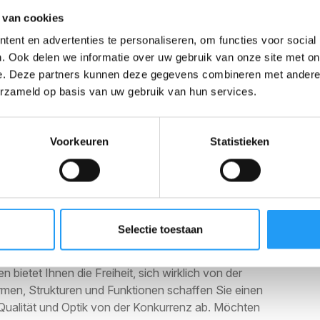
 van cookies
pennummer direkt in das Produkt.
ent en advertenties te personaliseren, om functies voor social
d des Spritzgussprozesses.
. Ook delen we informatie over uw gebruik van onze site met on
e. Deze partners kunnen deze gegevens combineren met andere i
els Einsatzformen.
erzameld op basis van uw gebruik van hun services.
bindungen für eine einfache Montage.
Voorkeuren
Statistieken
ktposition
 den ersten Blick teurer als eine Standardform. Der
doch schnell bezahlt. Sie sind nicht an die
eigenes Werkzeug ist ein Gewinn, der Ihre
Selectie toestaan
ietet Ihnen die Freiheit, sich wirklich von der
men, Strukturen und Funktionen schaffen Sie einen
 Qualität und Optik von der Konkurrenz ab. Möchten