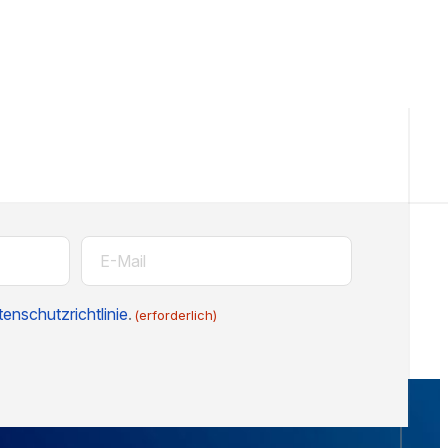
E-
Mail
(erforderlich)
enschutzrichtlinie
.
(erforderlich)