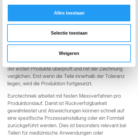
dasselbe Ergebnis. Die Prozesskontrolle erfordert
jedoch eine kontinuierliche Überwachung. Druck,
Alles toestaan
Temperatur, Zykluszeit und Schneckenposition werden
in Echtzeit verfolgt. Abweichungen dieser Parameter
Selectie toestaan
sind frühe Indikatoren für Qualitätsprobleme.
Erste Artikelinspektionen nach dem Start eines
Weigeren
Produktionslaufs sind Standard. Dabei werden die
Abmessungen, das Gewicht und die visuelle Qualität
der ersten Produkte überprüft und mit der Zeichnung
verglichen. Erst wenn die Teile innerhalb der Toleranz
liegen, wird die Produktion fortgesetzt.
Eurotechniek arbeitet mit festen Messverfahren pro
Produktionslauf. Damit ist Rückverfolgbarkeit
gewährleistet und Abweichungen können schnell auf
eine spezifische Prozesseinstellung oder ein Formteil
zurückgeführt werden. Dies ist besonders relevant bei
Teilen für medizinische Anwendungen oder