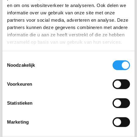
Ein praktisches Beispiel: Ein Schalter mit einem harten
en om ons websiteverkeer te analyseren. Ook delen we
strukturellen Kern aus PA und einem weichen TPE-
informatie over uw gebruik van onze site met onze
Griffflächen. Beide Bestandteile werden in einem Zyklus
partners voor social media, adverteren en analyse. Deze
hergestellt. Das vermeidet eine Montageetappe und
partners kunnen deze gegevens combineren met andere
erhöht die Haftung zwischen den Werkstoffen im
informatie die u aan ze heeft verstrekt of die ze hebben
Vergleich zu Klebstoffen oder Klemmverbindungen.
verzameld op basis van uw gebruik van hun services.
Bei Einlegeteilspritzgießen werden Metallkomponenten,
wie Muttern, Buchsen oder Kontakte, in die Form
Toestemmingsselectie
platziert, bevor der Spritzgussprozess beginnt. Der
Noodzakelijk
Kunststoff umschließt das Einlegeteil und bildet eine
feste mechanische Verbindung. Dieses Verfahren wird
Voorkeuren
häufig in Steckverbindern, Elektronikgehäusen und
Tragkonstruktionen im Automobilsektor verwendet.
Statistieken
Qualitätskontrolle während
der Produktion
Marketing
Ein stabiler Spritzgussprozess liefert in jedem Zyklus