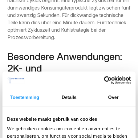
nächste Zyklus beginnt. Eine typische Zykluszeit für ein
dünnwandiges Konsumgüterprodukt liegt zwischen fünf
und zwanzig Sekunden. Für dickwandige technische
Teile kann dies über eine Minute dauern. Eurotechniek
optimiert Zykluszeit und Kühlstrategie bei der
Prozessvorbereitung.
Besondere Anwendungen:
2K- und
Einlegeteilespritzgießen
Neben Standard-Spritzgießen gibt es Prozesse, die
dem Endprodukt zusätzliche Funktionalität verleihen.
Toestemming
Details
Over
Der 2k-Prozess spritzt zwei Materialien oder zwei
Farben in einem kombinierten Zyklus ein. Die Maschine
dreht oder verschiebt die Form nach der ersten
Deze website maakt gebruik van cookies
Einspritzung und fügt das zweite Material hinzu.
We gebruiken cookies om content en advertenties te
personaliseren, om functies voor social media te bieden